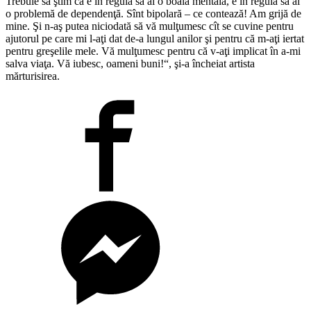
Trebuie să ştim că e în regulă să ai o boală mentală, e în regulă să ai
o problemă de dependenţă. Sînt bipolară – ce contează! Am grijă de
mine. Şi n-aş putea niciodată să vă mulţumesc cît se cuvine pentru
ajutorul pe care mi l-aţi dat de-a lungul anilor şi pentru că m-aţi iertat
pentru greşelile mele. Vă mulţumesc pentru că v-aţi implicat în a-mi
salva viaţa. Vă iubesc, oameni buni!“, şi-a încheiat artista
mărturisirea.