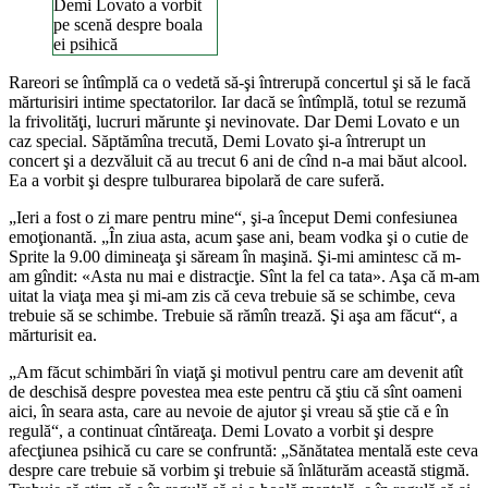
Demi Lovato a vorbit
pe scenă despre boala
ei psihică
Rareori se întîmplă ca o vedetă să-şi întrerupă concertul şi să le facă
mărturisiri intime spectatorilor. Iar dacă se întîmplă, totul se rezumă
la frivolităţi, lucruri mărunte şi nevinovate. Dar Demi Lovato e un
caz special. Săptămîna trecută, Demi Lovato şi-a întrerupt un
concert şi a dezvăluit că au trecut 6 ani de cînd n-a mai băut alcool.
Ea a vorbit şi despre tulburarea bipolară de care suferă.
„Ieri a fost o zi mare pentru mine“, şi-a început Demi confesiunea
emoţionantă. „În ziua asta, acum şase ani, beam vodka şi o cutie de
Sprite la 9.00 dimineaţa şi săream în maşină. Şi-mi amintesc că m-
am gîndit: «Asta nu mai e distracţie. Sînt la fel ca tata». Aşa că m-am
uitat la viaţa mea şi mi-am zis că ceva trebuie să se schimbe, ceva
trebuie să se schimbe. Trebuie să rămîn trează. Şi aşa am făcut“, a
mărturisit ea.
„Am făcut schimbări în viaţă şi motivul pentru care am devenit atît
de deschisă despre povestea mea este pentru că ştiu că sînt oameni
aici, în seara asta, care au nevoie de ajutor şi vreau să ştie că e în
regulă“, a continuat cîntăreaţa. Demi Lovato a vorbit şi despre
afecţiunea psihică cu care se confruntă: „Sănătatea mentală este ceva
despre care trebuie să vorbim şi trebuie să înlăturăm această stigmă.