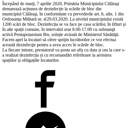
Începând de marţi, 7 aprilie 2020, Primăria Municipiului Călăraşi
demarează acțiunea de dezinfecție la scările de bloc din
municipiul Călăraşi, în conformitate cu prevederile art. 6, alin. 1 din
Ordonanța Militară nr. 4/29.03.2020. La nivelul municipiului există
1200 scări de bloc. Dezinfecția se va face pe casa scărilor, în lifturi și
în alte spații comune, în intervalul orar 8.00-17.00 cu substanţă
activă Pentapotassium Bis, soluție avizată de Ministerul Sănătăţii.
Facem apel la locatari să ofere sprijin lucrătorilor ce vor efectua
această dezinfecţie pentru a avea acces în scările de bloc.
La fiecare intrare, prestatorul va posta un afiș cu data și ora la care s-
a realizat dezinfecția și cu recomandări referitoare la aerisirea
spațiilor și obligațiile locatarilor.