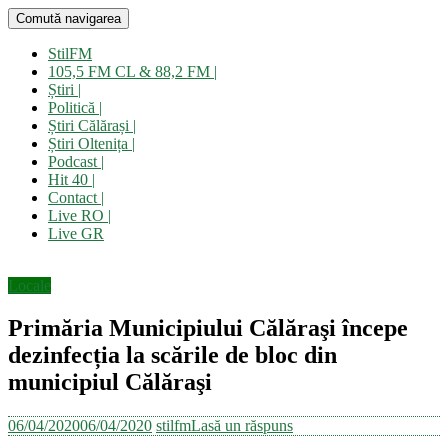
Sari
Comută navigarea
Stil FM
Pentru bună dispoziție! | Open radio!
la
conținut
StilFM
105,5 FM CL & 88,2 FM |
Știri |
Politică |
Știri Călărași |
Știri Oltenița |
Podcast |
Hit 40 |
Contact |
Live RO |
Live GR
Locale
Primăria Municipiului Călăraşi începe
dezinfecția la scările de bloc din
municipiul Călăraşi
06/04/2020
06/04/2020
stilfm
Lasă un răspuns