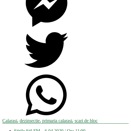
Calarasi
,
dezinsectie
,
primaria calarasi
,
scari de bloc
Navigare
Știrile Stil FM – 6.04.2020 / Ora 11:00