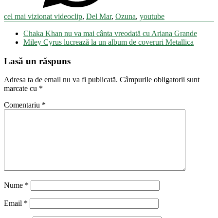
cel mai vizionat videoclip
,
Del Mar
,
Ozuna
,
youtube
Navigare
Chaka Khan nu va mai cânta vreodată cu Ariana Grande
în
Miley Cyrus lucrează la un album de coveruri Metallica
articole
Lasă un răspuns
Adresa ta de email nu va fi publicată.
Câmpurile obligatorii sunt
marcate cu
*
Comentariu
*
Nume
*
Email
*