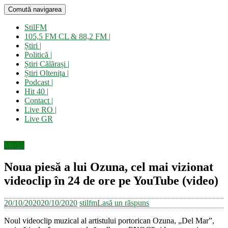
Sari
Comută navigarea
Stil FM
Pentru bună dispoziție! | Open radio!
la
conținut
StilFM
105,5 FM CL & 88,2 FM |
Știri |
Politică |
Știri Călărași |
Știri Oltenița |
Podcast |
Hit 40 |
Contact |
Live RO |
Live GR
Media
Noua piesă a lui Ozuna, cel mai vizionat
videoclip în 24 de ore pe YouTube (video)
20/10/2020
20/10/2020
stilfm
Lasă un răspuns
Noul videoclip muzical al artistului portorican Ozuna, „Del Mar”,