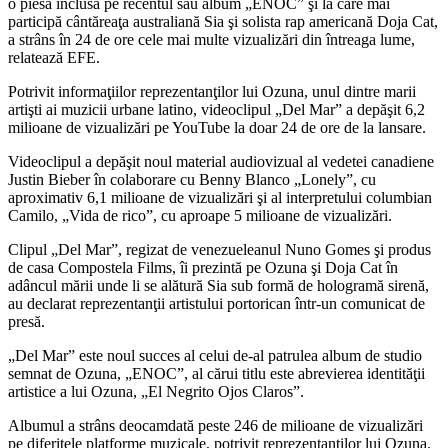
o piesă inclusă pe recentul său album „ENOC” şi la care mai
participă cântăreaţa australiană Sia şi solista rap americană Doja Cat,
a strâns în 24 de ore cele mai multe vizualizări din întreaga lume,
relatează EFE.
Potrivit informaţiilor reprezentanţilor lui Ozuna, unul dintre marii
artişti ai muzicii urbane latino, videoclipul „Del Mar” a depăşit 6,2
milioane de vizualizări pe YouTube la doar 24 de ore de la lansare.
Videoclipul a depăşit noul material audiovizual al vedetei canadiene
Justin Bieber în colaborare cu Benny Blanco „Lonely”, cu
aproximativ 6,1 milioane de vizualizări şi al interpretului columbian
Camilo, „Vida de rico”, cu aproape 5 milioane de vizualizări.
Clipul „Del Mar”, regizat de venezueleanul Nuno Gomes şi produs
de casa Compostela Films, îi prezintă pe Ozuna şi Doja Cat în
adâncul mării unde li se alătură Sia sub formă de hologramă sirenă,
au declarat reprezentanţii artistului portorican într-un comunicat de
presă.
„Del Mar” este noul succes al celui de-al patrulea album de studio
semnat de Ozuna, „ENOC”, al cărui titlu este abrevierea identităţii
artistice a lui Ozuna, „El Negrito Ojos Claros”.
Albumul a strâns deocamdată peste 246 de milioane de vizualizări
pe diferitele platforme muzicale, potrivit reprezentanţilor lui Ozuna.