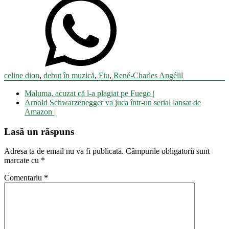
celine dion
,
debut în muzică
,
Fiu
,
René-Charles Angélil
Navigare
Maluma, acuzat că l-a plagiat pe Fuego |
în
Arnold Schwarzenegger va juca într-un serial lansat de
articole
Amazon |
Lasă un răspuns
Adresa ta de email nu va fi publicată.
Câmpurile obligatorii sunt
marcate cu
*
Comentariu
*