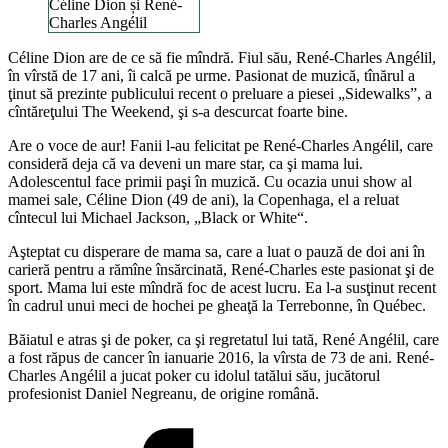
Céline Dion și René-
Charles Angélil
Céline Dion are de ce să fie mîndră. Fiul său, René-Charles Angélil,
în vîrstă de 17 ani, îi calcă pe urme. Pasionat de muzică, tînărul a
ţinut să prezinte publicului recent o preluare a piesei „Sidewalks”, a
cîntăreţului The Weekend, şi s-a descurcat foarte bine.
Are o voce de aur! Fanii l-au felicitat pe René-Charles Angélil, care
consideră deja că va deveni un mare star, ca şi mama lui.
Adolescentul face primii paşi în muzică. Cu ocazia unui show al
mamei sale, Céline Dion (49 de ani), la Copenhaga, el a reluat
cîntecul lui Michael Jackson, „Black or White“.
Aşteptat cu disperare de mama sa, care a luat o pauză de doi ani în
carieră pentru a rămîne însărcinată, René-Charles este pasionat şi de
sport. Mama lui este mîndră foc de acest lucru. Ea l-a susţinut recent
în cadrul unui meci de hochei pe gheaţă la Terrebonne, în Québec.
Băiatul e atras şi de poker, ca şi regretatul lui tată, René Angélil, care
a fost răpus de cancer în ianuarie 2016, la vîrsta de 73 de ani. René-
Charles Angélil a jucat poker cu idolul tatălui său, jucătorul
profesionist Daniel Negreanu, de origine română.